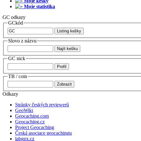
Moje kešky
Moje statistika
GC odkazy
GCkód
Slovo z názvu
GC nick
TB / coin
Odkazy
Stránky českých reviewerů
GeoWiki
Geocaching.com
Geocaching.cz
Project Geocaching
Česká asociace geocachingu
labgpx.cz