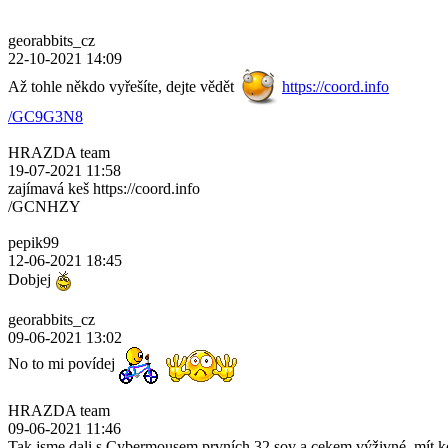
georabbits_cz
22-10-2021 14:09
Až tohle někdo vyřešíte, dejte vědět
https://coord.info
/GC9G3N8
HRAZDA team
19-07-2021 11:58
zajímavá keš https://coord.info
/GCNHZY
pepik99
12-06-2021 18:45
Dobjej
georabbits_cz
09-06-2021 13:02
No to mi povídej
HRAZDA team
09-06-2021 11:46
Tak jsme dali s Cybermousem prvních 32 sov a cekem výživné, mít k