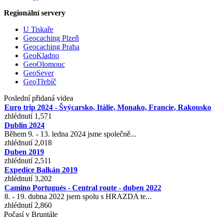
Regionální servery
U Tiskaře
Geocaching Plzeň
Geocaching Praha
GeoKladno
GeoOlomouc
GeoSever
GeoTřebíč
Poslední přidaná videa
Euro trip 2024 - Švýcarsko, Itálie, Monako, Francie, Rakousko
zhlédnutí 1,571
Dublin 2024
Během 9. - 13. ledna 2024 jsme společně...
zhlédnutí 2,018
Duben 2019
zhlédnutí 2,511
Expedice Balkán 2019
zhlédnutí 3,202
Camino Portugués - Central route - duben 2022
8. - 19. dubna 2022 jsem spolu s HRAZDA te...
zhlédnutí 2,860
Počasí v Bruntále