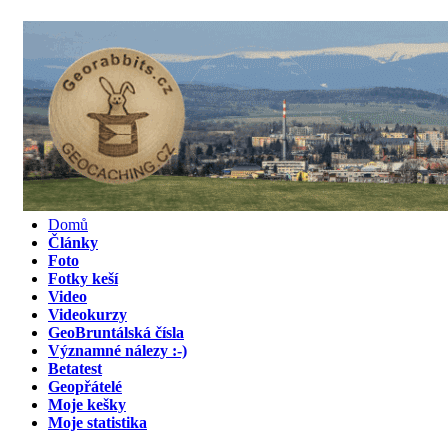
Domů
Články
Foto
Fotky keší
Video
Videokurzy
GeoBruntálská čísla
Významné nálezy :-)
Betatest
Geopřátelé
Moje kešky
Moje statistika