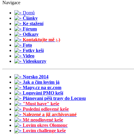
Navigace
Domů
Články
Ke stažení
Fórum
Odkazy
Kontaktujte mě ;-)
Foto
Fotky keší
Video
Videokurzy
Norsko 2014
Jak a čím lovím já
Mapy.cz na gc.com
Logování PMO keší
Plánovaní pěší trasy do Locusu
"Must have" keše
Poslední odlovené keše
Nalezené a již archivované
Mé neodlovené keše
Lovím okres Olomouc
Lovím challenge keše