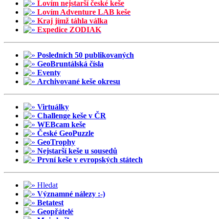
Lovím nejstarší české keše
Lovím Adventure LAB keše
Kraj jímž táhla válka
Expedice ZODIAK
Posledních 50 publikovaných
GeoBruntálská čísla
Eventy
Archivované keše okresu
Virtuálky
Challenge keše v ČR
WEBcam keše
České GeoPuzzle
GeoTrophy
Nejstarší keše u sousedů
První keše v evropských státech
Hledat
Významné nálezy :-)
Betatest
Geopřátelé