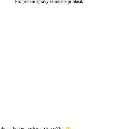
Pro přidání zprávy se musíte přihlásit.
olo tak ho tam nechám, a jdu pěšky