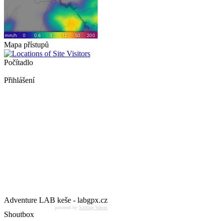
Mapa přístupů
Počítadlo
Přihlášení
Adventure LAB keše - labgpx.cz
powered by
Surfing Waves
Shoutbox