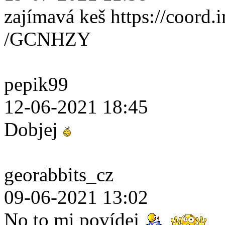
zajímavá keš https://coord.i
/GCNHZY
pepik99
12-06-2021 18:45
Dobjej
georabbits_cz
09-06-2021 13:02
No to mi povídej