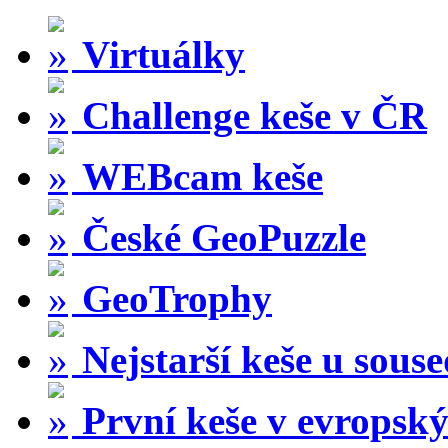
Virtuálky
Challenge keše v ČR
WEBcam keše
České GeoPuzzle
GeoTrophy
Nejstarší keše u sous
První keše v evropský