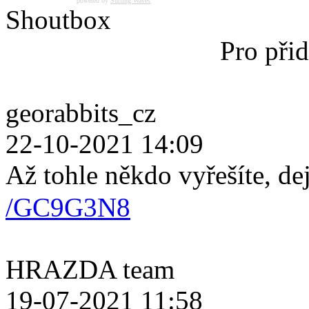
powered by
Surfing Waves
Shoutbox
Pro přid
georabbits_cz
22-10-2021 14:09
Až tohle někdo vyřešíte, de
/GC9G3N8
HRAZDA team
19-07-2021 11:58