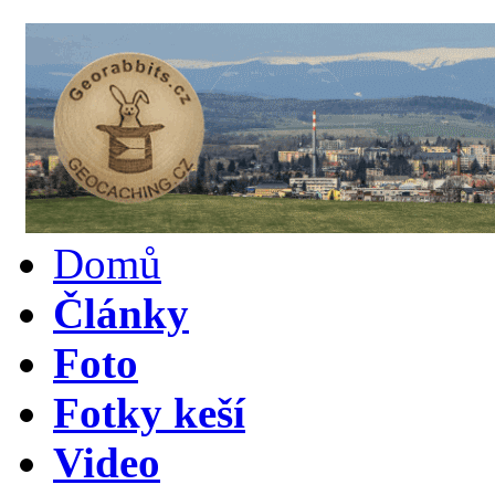
Domů
Články
Foto
Fotky keší
Video