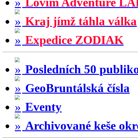
Lovím Adventure LA
Kraj jímž táhla válka
Expedice ZODIAK
Posledních 50 publik
GeoBruntálská čísla
Eventy
Archivované keše okr