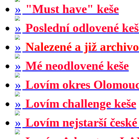
"Must have" keše
Poslední odlovené keš
Nalezené a již archiv
Mé neodlovené keše
Lovím okres Olomou
Lovím challenge keše
Lovím nejstarší české