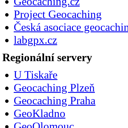
Geocaching.cz
Project Geocaching
Česká asociace geocachi
labgpx.cz
Regionální servery
U Tiskaře
Geocaching Plzeň
Geocaching Praha
GeoKladno
GeoOlomouc