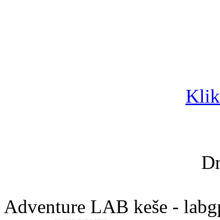
Klik
Dn
Adventure LAB keše - labg