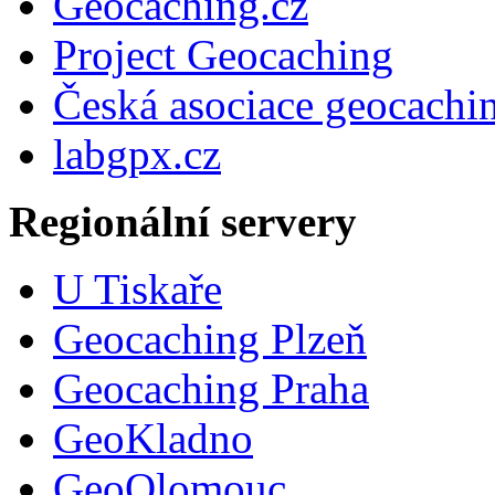
Geocaching.cz
Project Geocaching
Česká asociace geocachi
labgpx.cz
Regionální servery
U Tiskaře
Geocaching Plzeň
Geocaching Praha
GeoKladno
GeoOlomouc