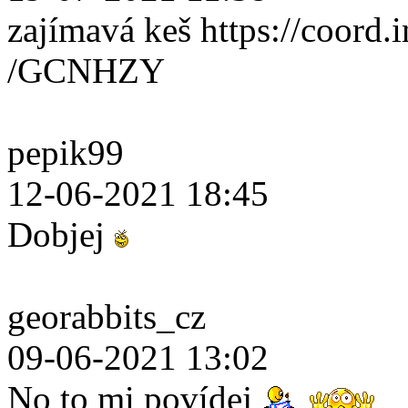
zajímavá keš https://coord.i
/GCNHZY
pepik99
12-06-2021 18:45
Dobjej
georabbits_cz
09-06-2021 13:02
No to mi povídej