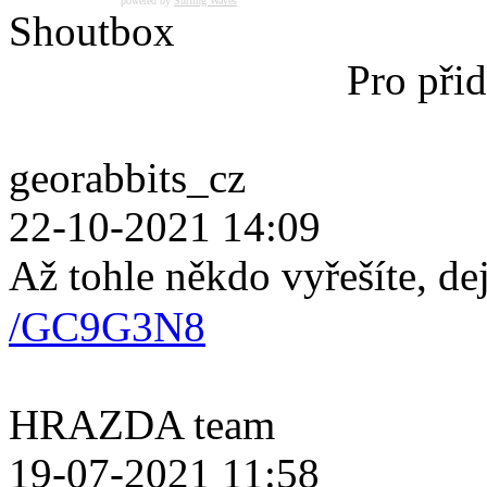
powered by
Surfing Waves
Shoutbox
Pro přid
georabbits_cz
22-10-2021 14:09
Až tohle někdo vyřešíte, de
/GC9G3N8
HRAZDA team
19-07-2021 11:58