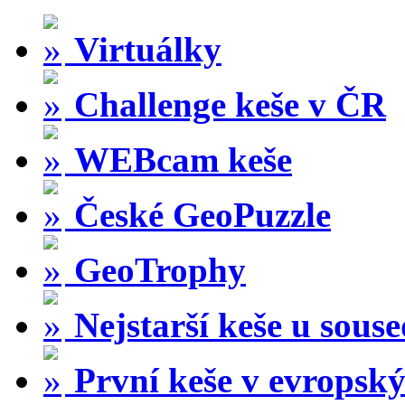
Virtuálky
Challenge keše v ČR
WEBcam keše
České GeoPuzzle
GeoTrophy
Nejstarší keše u sous
První keše v evropský