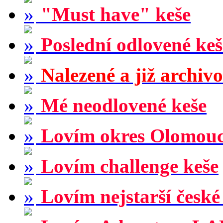
"Must have" keše
Poslední odlovené keš
Nalezené a již archiv
Mé neodlovené keše
Lovím okres Olomou
Lovím challenge keše
Lovím nejstarší české