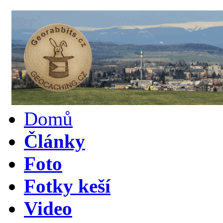
Domů
Články
Foto
Fotky keší
Video