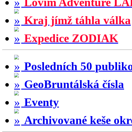
Lovím Adventure LA
Kraj jímž táhla válka
Expedice ZODIAK
Posledních 50 publik
GeoBruntálská čísla
Eventy
Archivované keše okr