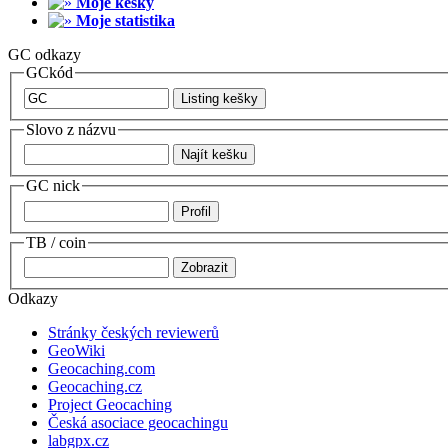
Moje kešky
Moje statistika
GC odkazy
GCkód
Slovo z názvu
GC nick
TB / coin
Odkazy
Stránky českých reviewerů
GeoWiki
Geocaching.com
Geocaching.cz
Project Geocaching
Česká asociace geocachingu
labgpx.cz