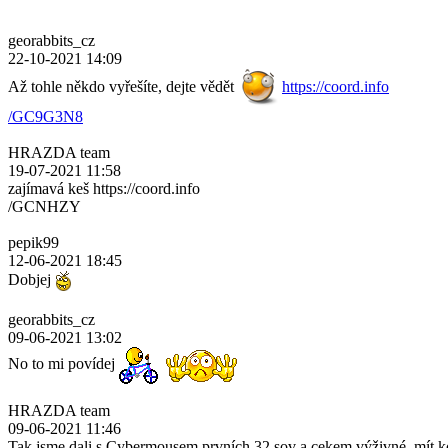
georabbits_cz
22-10-2021 14:09
Až tohle někdo vyřešíte, dejte vědět
https://coord.info
/GC9G3N8
HRAZDA team
19-07-2021 11:58
zajímavá keš https://coord.info
/GCNHZY
pepik99
12-06-2021 18:45
Dobjej
georabbits_cz
09-06-2021 13:02
No to mi povídej
HRAZDA team
09-06-2021 11:46
Tak jsme dali s Cybermousem prvních 32 sov a cekem výživné, mít k