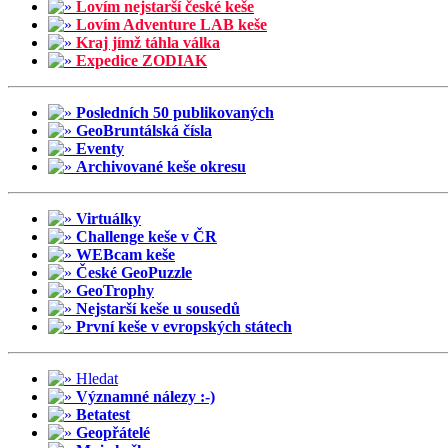
Lovím nejstarší české keše
Lovím Adventure LAB keše
Kraj jímž táhla válka
Expedice ZODIAK
Posledních 50 publikovaných
GeoBruntálská čísla
Eventy
Archivované keše okresu
Virtuálky
Challenge keše v ČR
WEBcam keše
České GeoPuzzle
GeoTrophy
Nejstarší keše u sousedů
První keše v evropských státech
Hledat
Významné nálezy :-)
Betatest
Geopřátelé