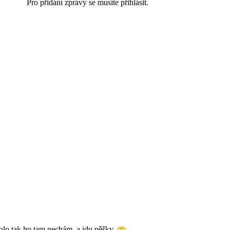
Pro přidání zprávy se musíte přihlásit.
olo tak ho tam nechám, a jdu pěšky