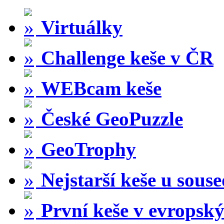
Virtuálky
Challenge keše v ČR
WEBcam keše
České GeoPuzzle
GeoTrophy
Nejstarší keše u sous
První keše v evropský