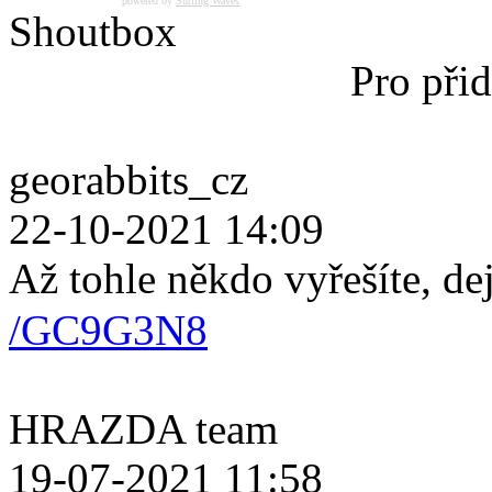
powered by
Surfing Waves
Shoutbox
Pro přid
georabbits_cz
22-10-2021 14:09
Až tohle někdo vyřešíte, de
/GC9G3N8
HRAZDA team
19-07-2021 11:58