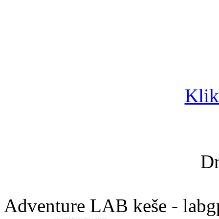
Klik
Dn
Adventure LAB keše - labg