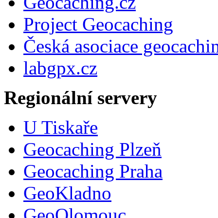
Geocaching.cz
Project Geocaching
Česká asociace geocachi
labgpx.cz
Regionální servery
U Tiskaře
Geocaching Plzeň
Geocaching Praha
GeoKladno
GeoOlomouc