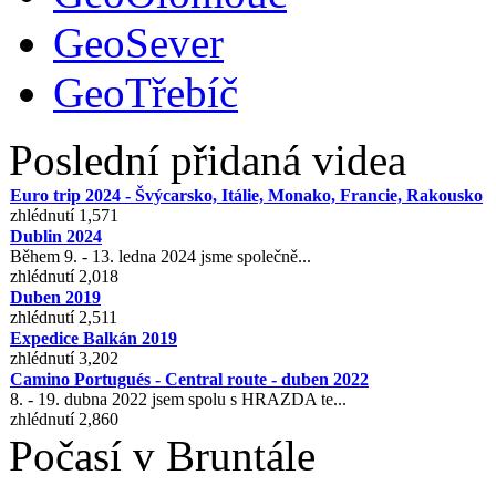
GeoSever
GeoTřebíč
Poslední přidaná videa
Euro trip 2024 - Švýcarsko, Itálie, Monako, Francie, Rakousko
zhlédnutí 1,571
Dublin 2024
Během 9. - 13. ledna 2024 jsme společně...
zhlédnutí 2,018
Duben 2019
zhlédnutí 2,511
Expedice Balkán 2019
zhlédnutí 3,202
Camino Portugués - Central route - duben 2022
8. - 19. dubna 2022 jsem spolu s HRAZDA te...
zhlédnutí 2,860
Počasí v Bruntále