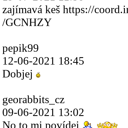
zajímavá keš https://coord.i
/GCNHZY
pepik99
12-06-2021 18:45
Dobjej
georabbits_cz
09-06-2021 13:02
No to mi povídej