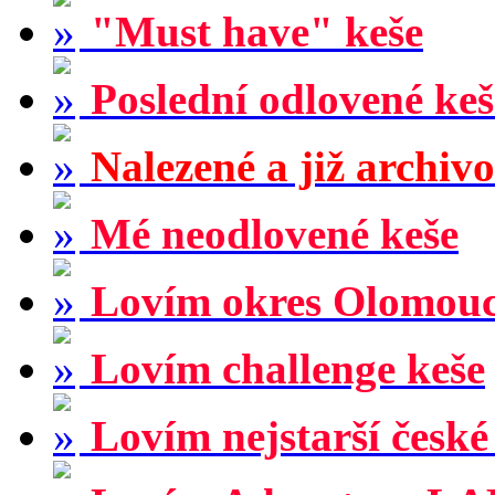
"Must have" keše
Poslední odlovené keš
Nalezené a již archiv
Mé neodlovené keše
Lovím okres Olomou
Lovím challenge keše
Lovím nejstarší české