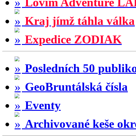
Lovím Adventure LA
Kraj jímž táhla válka
Expedice ZODIAK
Posledních 50 publik
GeoBruntálská čísla
Eventy
Archivované keše okr