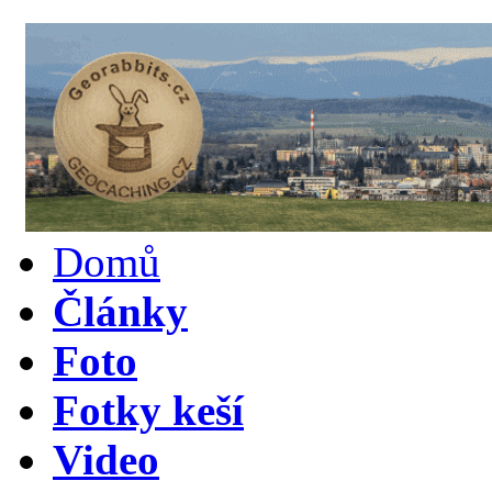
Domů
Články
Foto
Fotky keší
Video