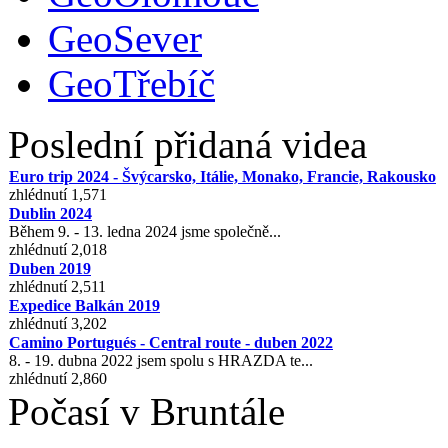
GeoSever
GeoTřebíč
Poslední přidaná videa
Euro trip 2024 - Švýcarsko, Itálie, Monako, Francie, Rakousko
zhlédnutí 1,571
Dublin 2024
Během 9. - 13. ledna 2024 jsme společně...
zhlédnutí 2,018
Duben 2019
zhlédnutí 2,511
Expedice Balkán 2019
zhlédnutí 3,202
Camino Portugués - Central route - duben 2022
8. - 19. dubna 2022 jsem spolu s HRAZDA te...
zhlédnutí 2,860
Počasí v Bruntále