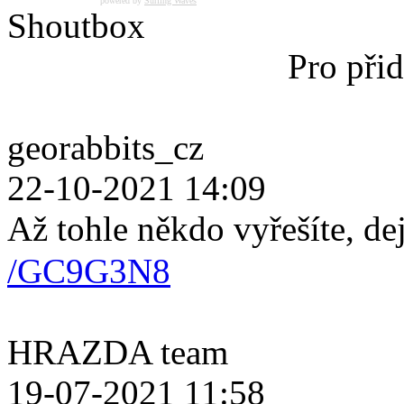
powered by
Surfing Waves
Shoutbox
Pro přid
georabbits_cz
22-10-2021 14:09
Až tohle někdo vyřešíte, de
/GC9G3N8
HRAZDA team
19-07-2021 11:58