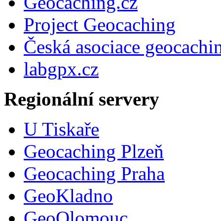
Geocaching.cz
Project Geocaching
Česká asociace geocachi
labgpx.cz
Regionální servery
U Tiskaře
Geocaching Plzeň
Geocaching Praha
GeoKladno
GeoOlomouc