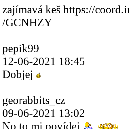
zajímavá keš https://coord.i
/GCNHZY
pepik99
12-06-2021 18:45
Dobjej
georabbits_cz
09-06-2021 13:02
No to mi povídej