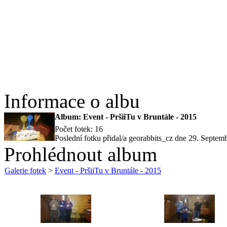
Informace o albu
Album: Event - PršiiTu v Bruntále - 2015
Počet fotek: 16
Poslední fotku přidal/a georabbits_cz dne 29. Septem
Prohlédnout album
Galerie fotek
>
Event - PršiiTu v Bruntále - 2015