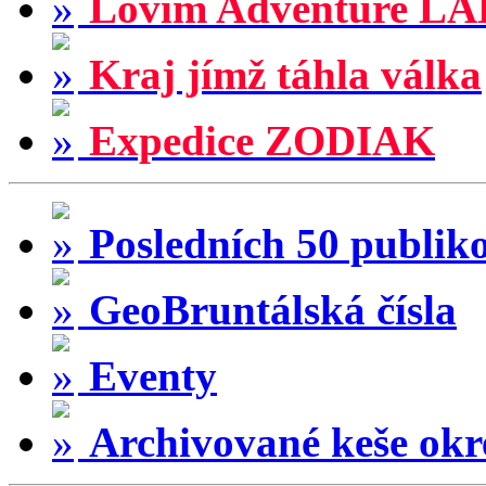
Lovím Adventure LA
Kraj jímž táhla válka
Expedice ZODIAK
Posledních 50 publik
GeoBruntálská čísla
Eventy
Archivované keše okr