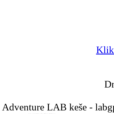
Klik
Dn
Adventure LAB keše - labg