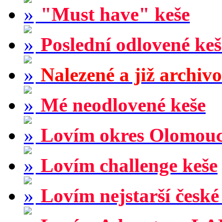
"Must have" keše
Poslední odlovené keš
Nalezené a již archiv
Mé neodlovené keše
Lovím okres Olomou
Lovím challenge keše
Lovím nejstarší české