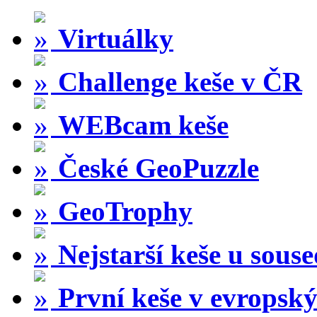
Virtuálky
Challenge keše v ČR
WEBcam keše
České GeoPuzzle
GeoTrophy
Nejstarší keše u sous
První keše v evropský