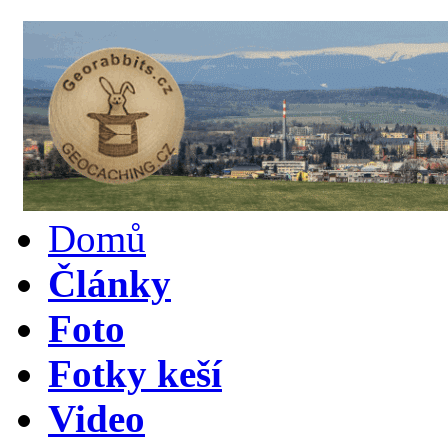
Domů
Články
Foto
Fotky keší
Video