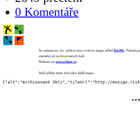
0 Komentáře
Se zajímavou, tzv. překryvnou vrstvou mapy přišel
KlaMa
. Pokud p
umístění již archivovaných keší.
Diskuze na
geocaching.cz
Stačí přidat tento kód jako další mapu...
{"alt":"Archivované SkCz","tileUrl":"http://mozigo.risk
.