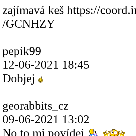
zajímavá keš https://coord.i
/GCNHZY
pepik99
12-06-2021 18:45
Dobjej
georabbits_cz
09-06-2021 13:02
No to mi povídej