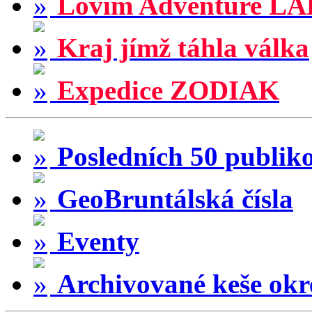
Lovím Adventure LA
Kraj jímž táhla válka
Expedice ZODIAK
Posledních 50 publik
GeoBruntálská čísla
Eventy
Archivované keše okr