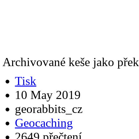
Archivované keše jako pře
Tisk
10 May 2019
georabbits_cz
Geocaching
2649 přečtení