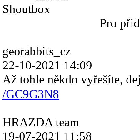
powered by
Surfing Waves
Shoutbox
Pro přid
georabbits_cz
22-10-2021 14:09
Až tohle někdo vyřešíte, de
/GC9G3N8
HRAZDA team
19-07-2021 11:58