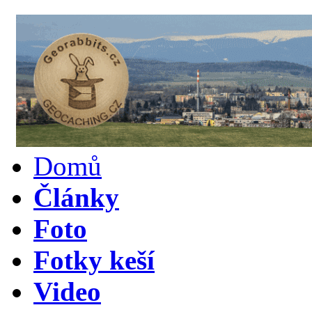
Domů
Články
Foto
Fotky keší
Video