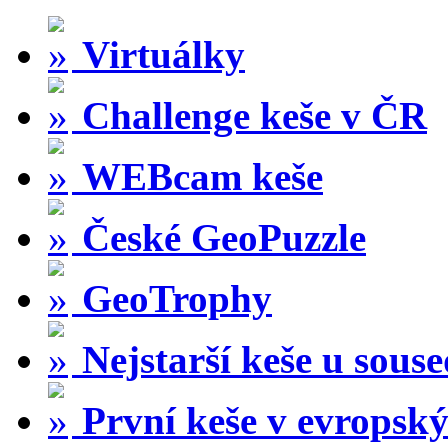
Virtuálky
Challenge keše v ČR
WEBcam keše
České GeoPuzzle
GeoTrophy
Nejstarší keše u sous
První keše v evropský