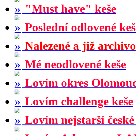
"Must have" keše
Poslední odlovené keš
Nalezené a již archiv
Mé neodlovené keše
Lovím okres Olomou
Lovím challenge keše
Lovím nejstarší české