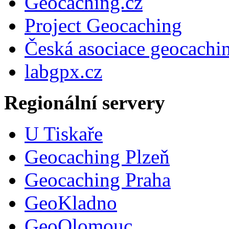
Geocaching.cz
Project Geocaching
Česká asociace geocachi
labgpx.cz
Regionální servery
U Tiskaře
Geocaching Plzeň
Geocaching Praha
GeoKladno
GeoOlomouc