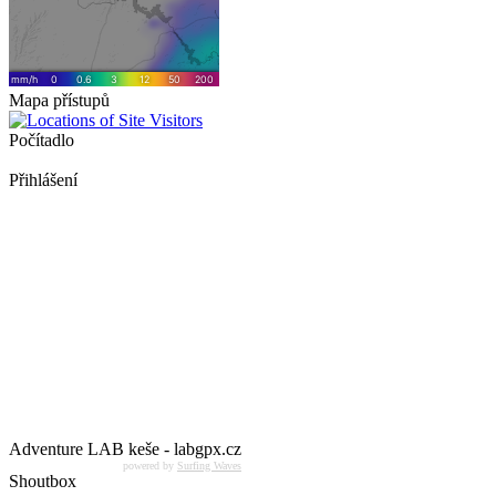
Mapa přístupů
Počítadlo
Přihlášení
Adventure LAB keše - labgpx.cz
powered by
Surfing Waves
Shoutbox