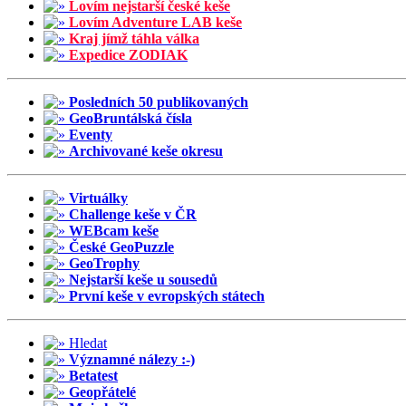
Lovím nejstarší české keše
Lovím Adventure LAB keše
Kraj jímž táhla válka
Expedice ZODIAK
Posledních 50 publikovaných
GeoBruntálská čísla
Eventy
Archivované keše okresu
Virtuálky
Challenge keše v ČR
WEBcam keše
České GeoPuzzle
GeoTrophy
Nejstarší keše u sousedů
První keše v evropských státech
Hledat
Významné nálezy :-)
Betatest
Geopřátelé