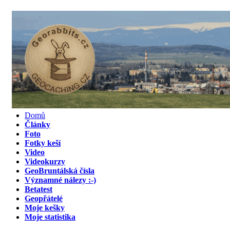
Domů
Články
Foto
Fotky keší
Video
Videokurzy
GeoBruntálská čísla
Významné nálezy :-)
Betatest
Geopřátelé
Moje kešky
Moje statistika