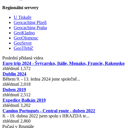
Regionální servery
U Tiskaře
Geocaching Plzeň
Geocaching Praha
GeoKladno
GeoOlomouc
GeoSever
GeoTřebíč
Poslední přidaná videa
Euro trip 2024 - Švýcarsko, Itálie, Monako, Francie, Rakousko
zhlédnutí 1,572
Dublin 2024
Během 9. - 13. ledna 2024 jsme společně...
zhlédnutí 2,018
Duben 2019
zhlédnutí 2,512
Expedice Balkán 2019
zhlédnutí 3,202
Camino Portugués - Central route - duben 2022
8. - 19. dubna 2022 jsem spolu s HRAZDA te...
zhlédnutí 2,860
Počasí v Bruntále