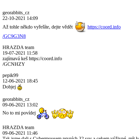
georabbits_cz
22-10-2021 14:09
Až tohle někdo vyřešíte, dejte vědět
https://coord.info
/GC9G3N8
HRAZDA team
19-07-2021 11:58
zajímavá keš https://coord.info
/GCNHZY
pepik99
12-06-2021 18:45
Dobjej
georabbits_cz
09-06-2021 13:02
No to mi povídej
HRAZDA team
09-06-2021 11:46
Tak jsme dali s Cybermousem prvních 32 sov a cekem výživné, mít k