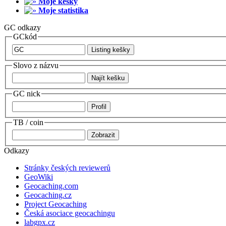
Moje kešky
Moje statistika
GC odkazy
GCkód
Slovo z názvu
GC nick
TB / coin
Odkazy
Stránky českých reviewerů
GeoWiki
Geocaching.com
Geocaching.cz
Project Geocaching
Česká asociace geocachingu
labgpx.cz