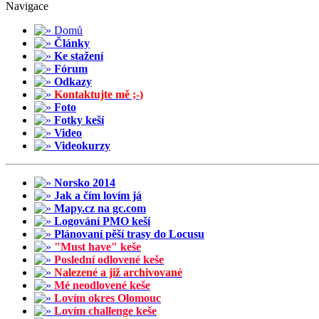
Navigace
Domů
Články
Ke stažení
Fórum
Odkazy
Kontaktujte mě ;-)
Foto
Fotky keší
Video
Videokurzy
Norsko 2014
Jak a čím lovím já
Mapy.cz na gc.com
Logování PMO keší
Plánovaní pěší trasy do Locusu
"Must have" keše
Poslední odlovené keše
Nalezené a již archivované
Mé neodlovené keše
Lovím okres Olomouc
Lovím challenge keše