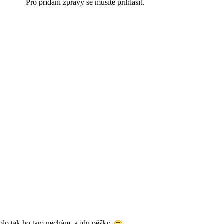
Pro přidání zprávy se musíte přihlásit.
olo tak ho tam nechám, a jdu pěšky