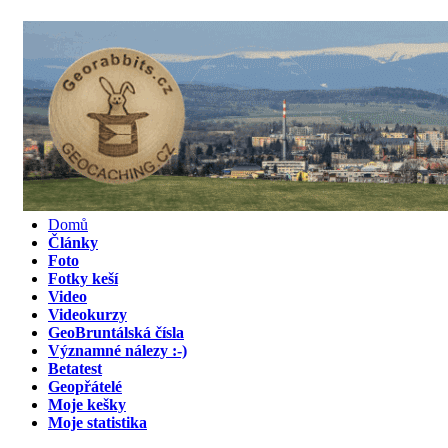
Domů
Články
Foto
Fotky keší
Video
Videokurzy
GeoBruntálská čísla
Významné nálezy :-)
Betatest
Geopřátelé
Moje kešky
Moje statistika