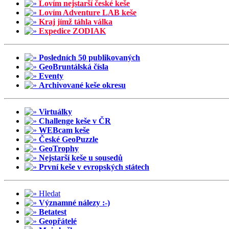
Lovím nejstarší české keše
Lovím Adventure LAB keše
Kraj jímž táhla válka
Expedice ZODIAK
Posledních 50 publikovaných
GeoBruntálská čísla
Eventy
Archivované keše okresu
Virtuálky
Challenge keše v ČR
WEBcam keše
České GeoPuzzle
GeoTrophy
Nejstarší keše u sousedů
První keše v evropských státech
Hledat
Významné nálezy :-)
Betatest
Geopřátelé