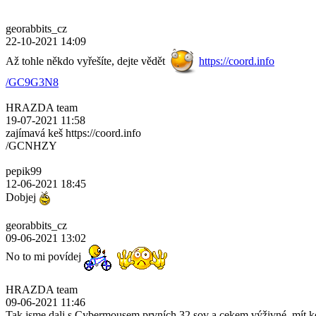
georabbits_cz
22-10-2021 14:09
Až tohle někdo vyřešíte, dejte vědět
https://coord.info
/GC9G3N8
HRAZDA team
19-07-2021 11:58
zajímavá keš https://coord.info
/GCNHZY
pepik99
12-06-2021 18:45
Dobjej
georabbits_cz
09-06-2021 13:02
No to mi povídej
HRAZDA team
09-06-2021 11:46
Tak jsme dali s Cybermousem prvních 32 sov a cekem výživné, mít k