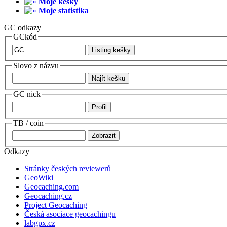
Moje kešky
Moje statistika
GC odkazy
GCkód
Slovo z názvu
GC nick
TB / coin
Odkazy
Stránky českých reviewerů
GeoWiki
Geocaching.com
Geocaching.cz
Project Geocaching
Česká asociace geocachingu
labgpx.cz