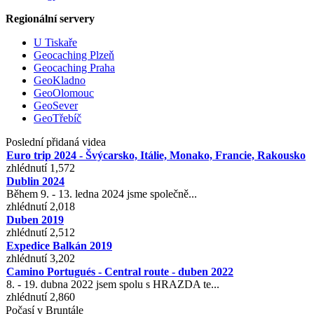
Regionální servery
U Tiskaře
Geocaching Plzeň
Geocaching Praha
GeoKladno
GeoOlomouc
GeoSever
GeoTřebíč
Poslední přidaná videa
Euro trip 2024 - Švýcarsko, Itálie, Monako, Francie, Rakousko
zhlédnutí 1,572
Dublin 2024
Během 9. - 13. ledna 2024 jsme společně...
zhlédnutí 2,018
Duben 2019
zhlédnutí 2,512
Expedice Balkán 2019
zhlédnutí 3,202
Camino Portugués - Central route - duben 2022
8. - 19. dubna 2022 jsem spolu s HRAZDA te...
zhlédnutí 2,860
Počasí v Bruntále