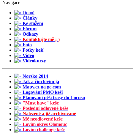
Navigace
Domů
Články
Ke stažení
Fórum
Odkazy
Kontaktujte mě ;-)
Foto
Fotky keší
Video
Videokurzy
Norsko 2014
Jak a čím lovím já
Mapy.cz na gc.com
Logování PMO keší
Plánovaní pěší trasy do Locusu
"Must have" keše
Poslední odlovené keše
Nalezené a již archivované
Mé neodlovené keše
Lovím okres Olomouc
Lovím challenge keše