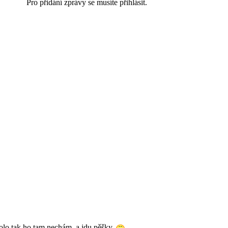
Pro přidání zprávy se musíte přihlásit.
olo tak ho tam nechám, a jdu pěšky