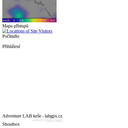
Mapa přístupů
Počítadlo
Přihlášení
Adventure LAB keše - labgpx.cz
powered by
Surfing Waves
Shoutbox