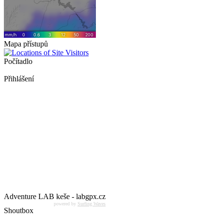
Mapa přístupů
Počítadlo
Přihlášení
Adventure LAB keše - labgpx.cz
powered by
Surfing Waves
Shoutbox