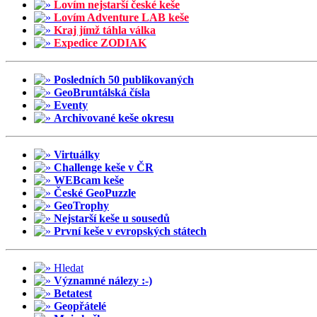
Lovím nejstarší české keše
Lovím Adventure LAB keše
Kraj jímž táhla válka
Expedice ZODIAK
Posledních 50 publikovaných
GeoBruntálská čísla
Eventy
Archivované keše okresu
Virtuálky
Challenge keše v ČR
WEBcam keše
České GeoPuzzle
GeoTrophy
Nejstarší keše u sousedů
První keše v evropských státech
Hledat
Významné nálezy :-)
Betatest
Geopřátelé