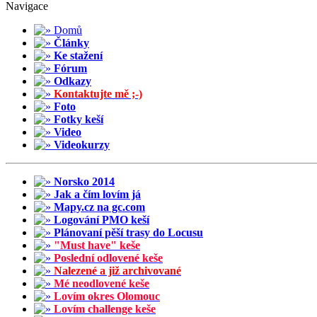
Navigace
Domů
Články
Ke stažení
Fórum
Odkazy
Kontaktujte mě ;-)
Foto
Fotky keší
Video
Videokurzy
Norsko 2014
Jak a čím lovím já
Mapy.cz na gc.com
Logování PMO keší
Plánovaní pěší trasy do Locusu
"Must have" keše
Poslední odlovené keše
Nalezené a již archivované
Mé neodlovené keše
Lovím okres Olomouc
Lovím challenge keše