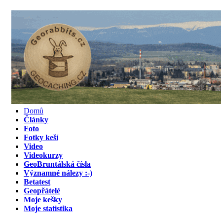
Domů
Články
Foto
Fotky keší
Video
Videokurzy
GeoBruntálská čísla
Významné nálezy :-)
Betatest
Geopřátelé
Moje kešky
Moje statistika