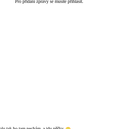
Pro přidání zprávy se musíte přihlásit.
olo tak ho tam nechám, a jdu pěšky