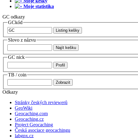
Moje kešky
Moje statistika
GC odkazy
GCkód
Slovo z názvu
GC nick
TB / coin
Odkazy
Stránky českých reviewerů
GeoWiki
Geocaching.com
Geocaching.cz
Project Geocaching
Česká asociace geocachingu
labgpx.cz