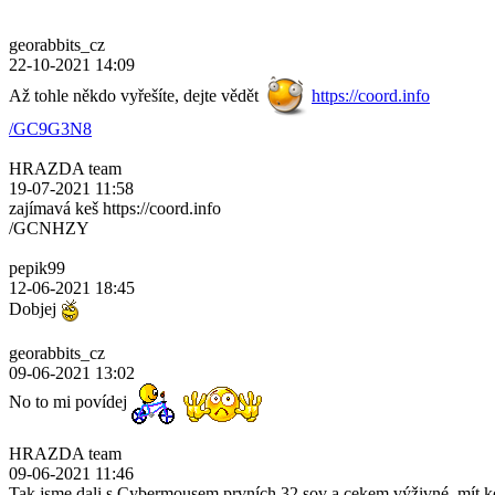
georabbits_cz
22-10-2021 14:09
Až tohle někdo vyřešíte, dejte vědět
https://coord.info
/GC9G3N8
HRAZDA team
19-07-2021 11:58
zajímavá keš https://coord.info
/GCNHZY
pepik99
12-06-2021 18:45
Dobjej
georabbits_cz
09-06-2021 13:02
No to mi povídej
HRAZDA team
09-06-2021 11:46
Tak jsme dali s Cybermousem prvních 32 sov a cekem výživné, mít k