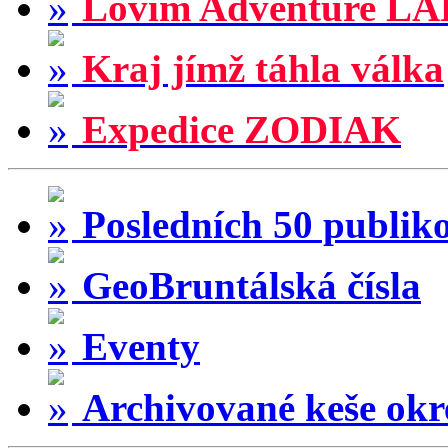
Lovím Adventure LA
Kraj jímž táhla válka
Expedice ZODIAK
Posledních 50 publik
GeoBruntálská čísla
Eventy
Archivované keše okr