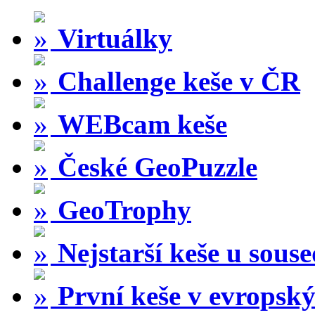
Virtuálky
Challenge keše v ČR
WEBcam keše
České GeoPuzzle
GeoTrophy
Nejstarší keše u sous
První keše v evropský