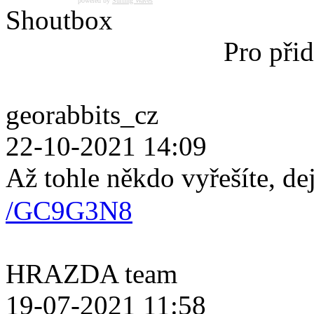
powered by
Surfing Waves
Shoutbox
Pro přid
georabbits_cz
22-10-2021 14:09
Až tohle někdo vyřešíte, de
/GC9G3N8
HRAZDA team
19-07-2021 11:58