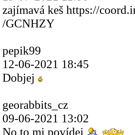
zajímavá keš https://coord.i
/GCNHZY
pepik99
12-06-2021 18:45
Dobjej
georabbits_cz
09-06-2021 13:02
No to mi povídej