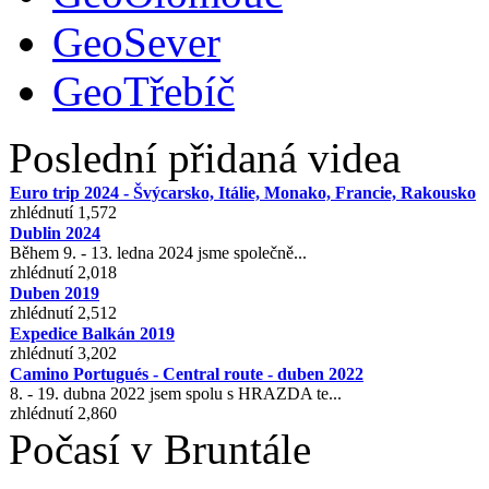
GeoSever
GeoTřebíč
Poslední přidaná videa
Euro trip 2024 - Švýcarsko, Itálie, Monako, Francie, Rakousko
zhlédnutí 1,572
Dublin 2024
Během 9. - 13. ledna 2024 jsme společně...
zhlédnutí 2,018
Duben 2019
zhlédnutí 2,512
Expedice Balkán 2019
zhlédnutí 3,202
Camino Portugués - Central route - duben 2022
8. - 19. dubna 2022 jsem spolu s HRAZDA te...
zhlédnutí 2,860
Počasí v Bruntále