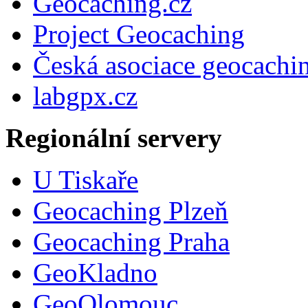
Geocaching.cz
Project Geocaching
Česká asociace geocachi
labgpx.cz
Regionální servery
U Tiskaře
Geocaching Plzeň
Geocaching Praha
GeoKladno
GeoOlomouc