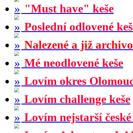
"Must have" keše
Poslední odlovené keš
Nalezené a již archiv
Mé neodlovené keše
Lovím okres Olomou
Lovím challenge keše
Lovím nejstarší české