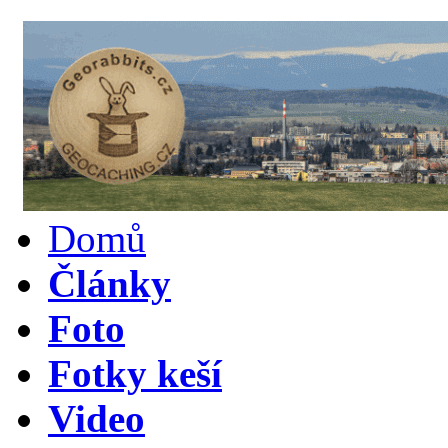
Domů
Články
Foto
Fotky keší
Video