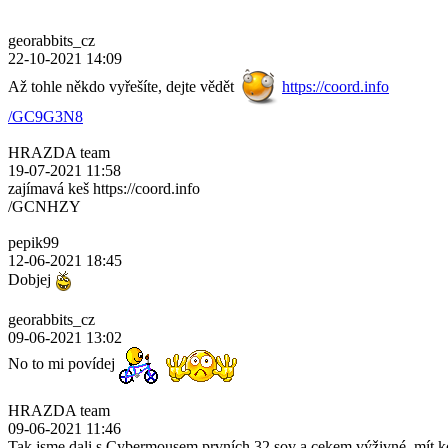
georabbits_cz
22-10-2021 14:09
Až tohle někdo vyřešíte, dejte vědět
https://coord.info
/GC9G3N8
HRAZDA team
19-07-2021 11:58
zajímavá keš https://coord.info
/GCNHZY
pepik99
12-06-2021 18:45
Dobjej
georabbits_cz
09-06-2021 13:02
No to mi povídej
HRAZDA team
09-06-2021 11:46
Tak jsme dali s Cybermousem prvních 32 sov a cekem výživné, mít k