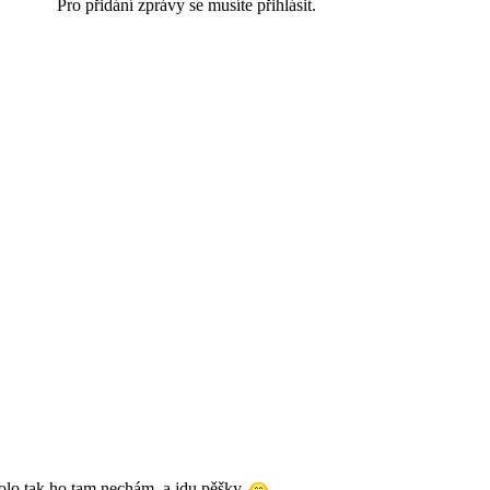
Pro přidání zprávy se musíte přihlásit.
olo tak ho tam nechám, a jdu pěšky