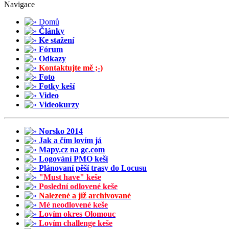
Navigace
Domů
Články
Ke stažení
Fórum
Odkazy
Kontaktujte mě ;-)
Foto
Fotky keší
Video
Videokurzy
Norsko 2014
Jak a čím lovím já
Mapy.cz na gc.com
Logování PMO keší
Plánovaní pěší trasy do Locusu
"Must have" keše
Poslední odlovené keše
Nalezené a již archivované
Mé neodlovené keše
Lovím okres Olomouc
Lovím challenge keše