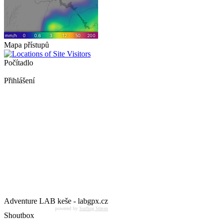
Mapa přístupů
Počítadlo
Přihlášení
Adventure LAB keše - labgpx.cz
powered by
Surfing Waves
Shoutbox