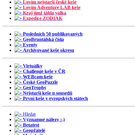
Lovím nejstarší české keše
Lovím Adventure LAB keše
Kraj jímž táhla válka
Expedice ZODIAK
Posledních 50 publikovaných
GeoBruntálská čísla
Eventy
Archivované keše okresu
Virtuálky
Challenge keše v ČR
WEBcam keše
České GeoPuzzle
GeoTrophy
Nejstarší keše u sousedů
První keše v evropských státech
Hledat
Významné nálezy :-)
Betatest
Geopřátelé