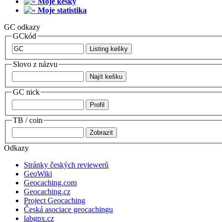
Moje kešky
Moje statistika
GC odkazy
GCkód
Slovo z názvu
GC nick
TB / coin
Odkazy
Stránky českých reviewerů
GeoWiki
Geocaching.com
Geocaching.cz
Project Geocaching
Česká asociace geocachingu
labgpx.cz