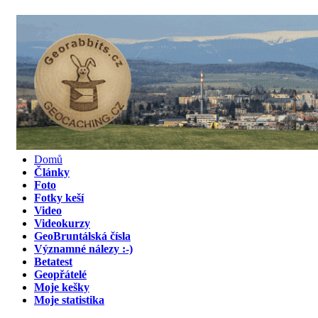
Domů
Články
Foto
Fotky keší
Video
Videokurzy
GeoBruntálská čísla
Významné nálezy :-)
Betatest
Geopřátelé
Moje kešky
Moje statistika