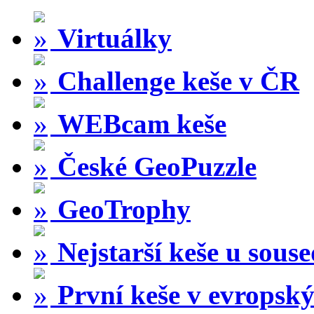
Virtuálky
Challenge keše v ČR
WEBcam keše
České GeoPuzzle
GeoTrophy
Nejstarší keše u sous
První keše v evropský