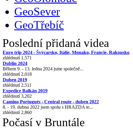
GeoSever
GeoTřebíč
Poslední přidaná videa
Euro trip 2024 - Švýcarsko, Itálie, Monako, Francie, Rakousko
zhlédnutí 1,571
Dublin 2024
Během 9. - 13. ledna 2024 jsme společně...
zhlédnutí 2,018
Duben 2019
zhlédnutí 2,511
Expedice Balkán 2019
zhlédnutí 3,202
Camino Portugués - Central route - duben 2022
8. - 19. dubna 2022 jsem spolu s HRAZDA te...
zhlédnutí 2,860
Počasí v Bruntále