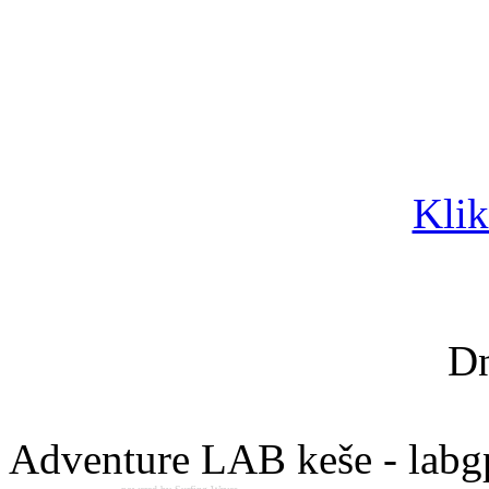
Klik
Dn
Adventure LAB keše - labg