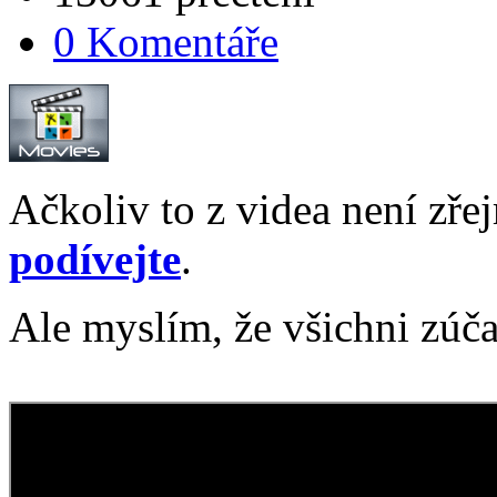
0 Komentáře
Ačkoliv to z videa není zře
podívejte
.
Ale myslím, že všichni zúč