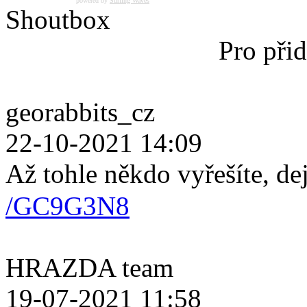
powered by
Surfing Waves
Shoutbox
Pro přid
georabbits_cz
22-10-2021 14:09
Až tohle někdo vyřešíte, de
/GC9G3N8
HRAZDA team
19-07-2021 11:58