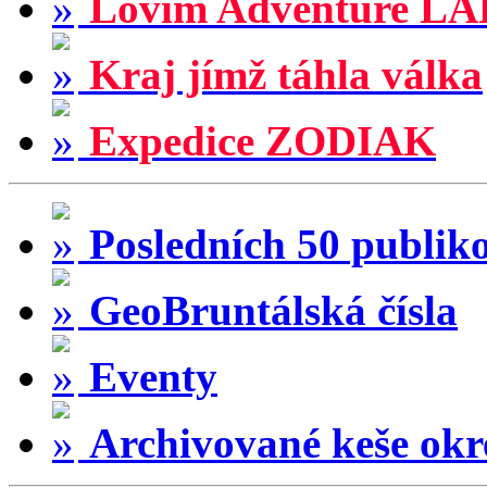
Lovím Adventure LA
Kraj jímž táhla válka
Expedice ZODIAK
Posledních 50 publik
GeoBruntálská čísla
Eventy
Archivované keše okr