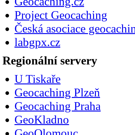
Geocaching.cz
Project Geocaching
Česká asociace geocachi
labgpx.cz
Regionální servery
U Tiskaře
Geocaching Plzeň
Geocaching Praha
GeoKladno
GeoOlomouc