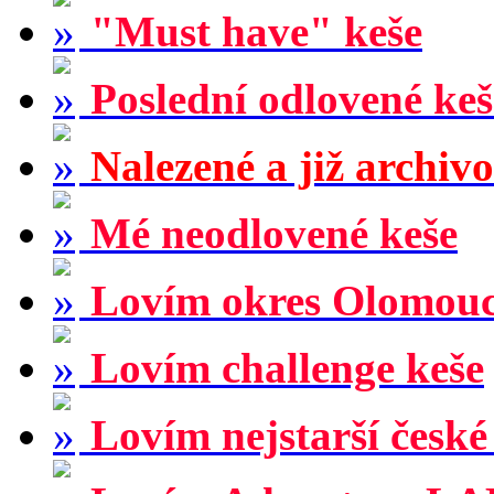
"Must have" keše
Poslední odlovené keš
Nalezené a již archiv
Mé neodlovené keše
Lovím okres Olomou
Lovím challenge keše
Lovím nejstarší české