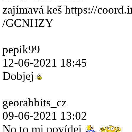
zajímavá keš https://coord.i
/GCNHZY
pepik99
12-06-2021 18:45
Dobjej
georabbits_cz
09-06-2021 13:02
No to mi povídej