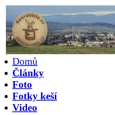
Domů
Články
Foto
Fotky keší
Video