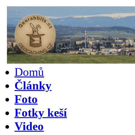
Domů
Články
Foto
Fotky keší
Video