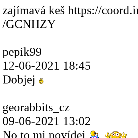
zajímavá keš https://coord.i
/GCNHZY
pepik99
12-06-2021 18:45
Dobjej
georabbits_cz
09-06-2021 13:02
No to mi povídej