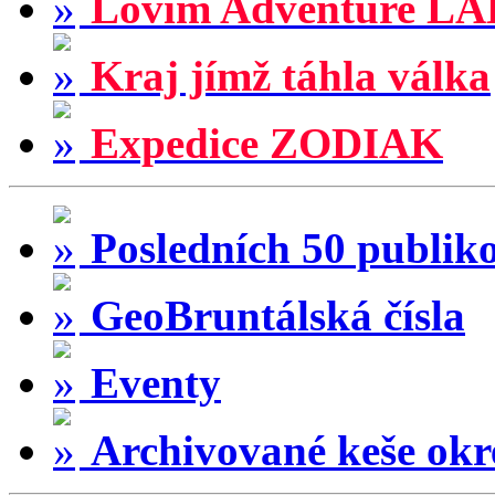
Lovím Adventure LA
Kraj jímž táhla válka
Expedice ZODIAK
Posledních 50 publik
GeoBruntálská čísla
Eventy
Archivované keše okr