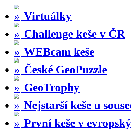
Virtuálky
Challenge keše v ČR
WEBcam keše
České GeoPuzzle
GeoTrophy
Nejstarší keše u sous
První keše v evropský