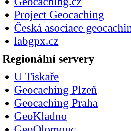
Geocaching.cz
Project Geocaching
Česká asociace geocachi
labgpx.cz
Regionální servery
U Tiskaře
Geocaching Plzeň
Geocaching Praha
GeoKladno
GeoOlomouc