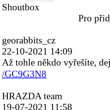
powered by
Surfing Waves
Shoutbox
Pro přid
georabbits_cz
22-10-2021 14:09
Až tohle někdo vyřešíte, de
/GC9G3N8
HRAZDA team
19-07-2021 11:58