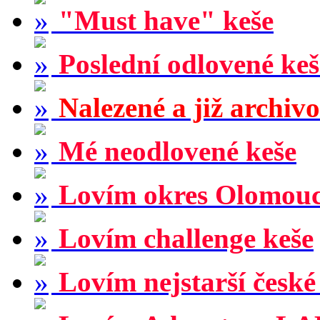
"Must have" keše
Poslední odlovené keš
Nalezené a již archiv
Mé neodlovené keše
Lovím okres Olomou
Lovím challenge keše
Lovím nejstarší české