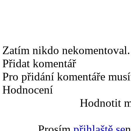
Zatím nikdo nekomentoval. 
Přidat komentář
Pro přidání komentáře musít
Hodnocení
Hodnotit m
Prosím
přihlaště se
n