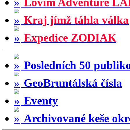
Lovím Adventure LA
Kraj jímž táhla válka
Expedice ZODIAK
Posledních 50 publik
GeoBruntálská čísla
Eventy
Archivované keše okr