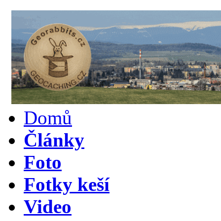
Domů
Články
Foto
Fotky keší
Video