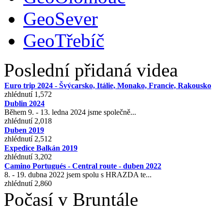
GeoSever
GeoTřebíč
Poslední přidaná videa
Euro trip 2024 - Švýcarsko, Itálie, Monako, Francie, Rakousko
zhlédnutí 1,572
Dublin 2024
Během 9. - 13. ledna 2024 jsme společně...
zhlédnutí 2,018
Duben 2019
zhlédnutí 2,512
Expedice Balkán 2019
zhlédnutí 3,202
Camino Portugués - Central route - duben 2022
8. - 19. dubna 2022 jsem spolu s HRAZDA te...
zhlédnutí 2,860
Počasí v Bruntále