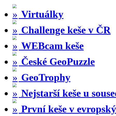
Virtuálky
Challenge keše v ČR
WEBcam keše
České GeoPuzzle
GeoTrophy
Nejstarší keše u sous
První keše v evropský