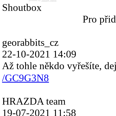
powered by
Surfing Waves
Shoutbox
Pro přid
georabbits_cz
22-10-2021 14:09
Až tohle někdo vyřešíte, de
/GC9G3N8
HRAZDA team
19-07-2021 11:58