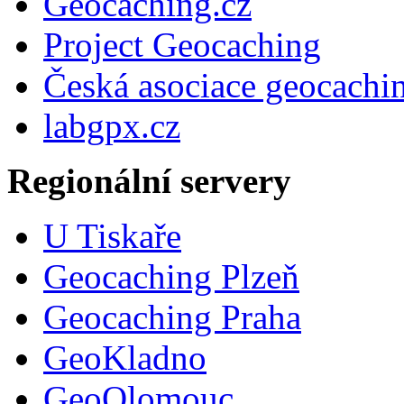
Geocaching.cz
Project Geocaching
Česká asociace geocachi
labgpx.cz
Regionální servery
U Tiskaře
Geocaching Plzeň
Geocaching Praha
GeoKladno
GeoOlomouc