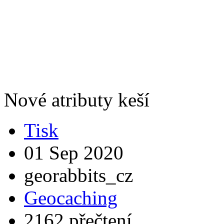
Nové atributy keší
Tisk
01 Sep 2020
georabbits_cz
Geocaching
2162 přečtení