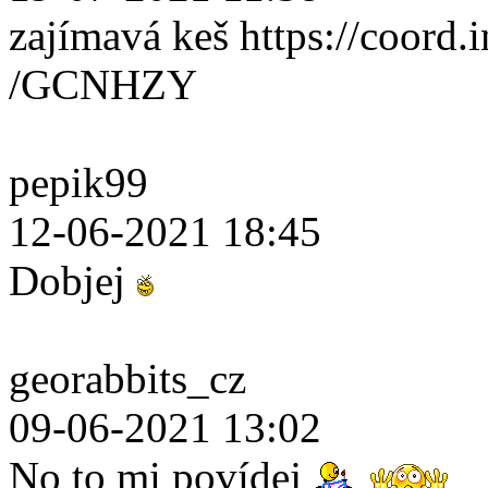
zajímavá keš https://coord.i
/GCNHZY
pepik99
12-06-2021 18:45
Dobjej
georabbits_cz
09-06-2021 13:02
No to mi povídej