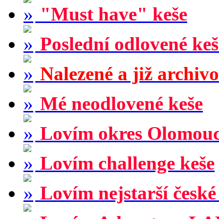
"Must have" keše
Poslední odlovené keš
Nalezené a již archiv
Mé neodlovené keše
Lovím okres Olomou
Lovím challenge keše
Lovím nejstarší české