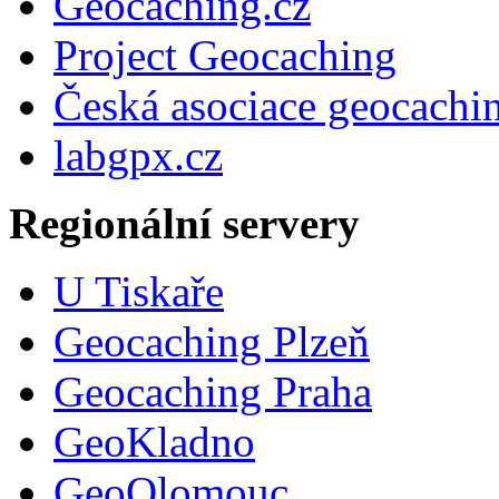
Geocaching.cz
Project Geocaching
Česká asociace geocachi
labgpx.cz
Regionální servery
U Tiskaře
Geocaching Plzeň
Geocaching Praha
GeoKladno
GeoOlomouc