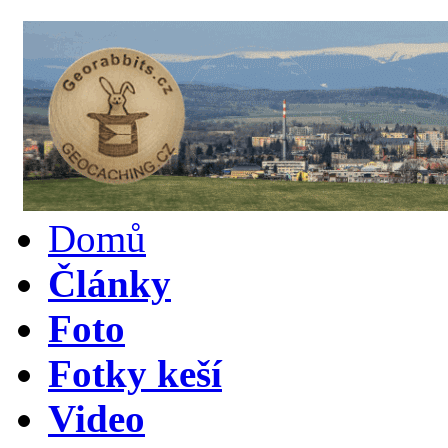
Domů
Články
Foto
Fotky keší
Video