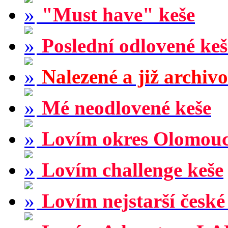
"Must have" keše
Poslední odlovené keš
Nalezené a již archiv
Mé neodlovené keše
Lovím okres Olomou
Lovím challenge keše
Lovím nejstarší české