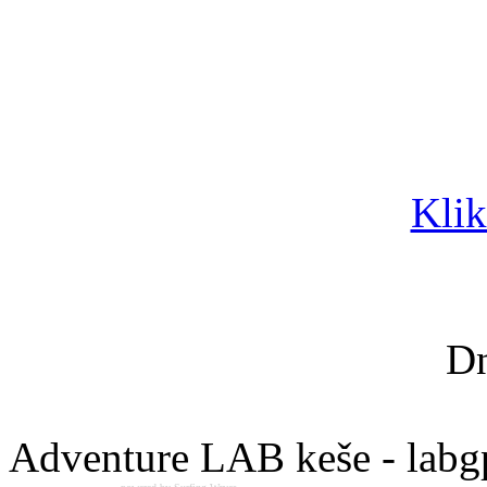
Klik
Dn
Adventure LAB keše - labg