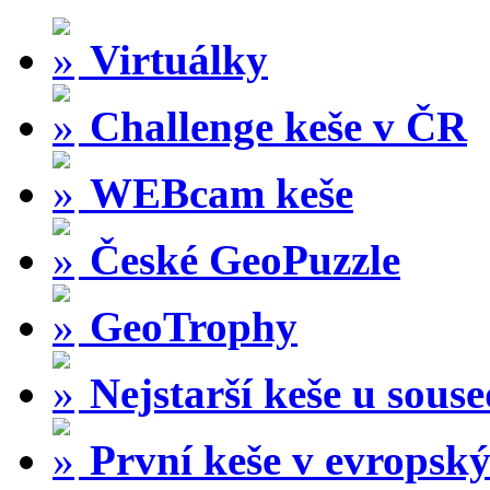
Virtuálky
Challenge keše v ČR
WEBcam keše
České GeoPuzzle
GeoTrophy
Nejstarší keše u sous
První keše v evropský