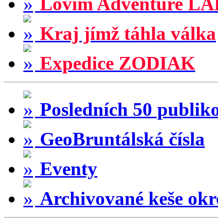
Lovím Adventure LA
Kraj jímž táhla válka
Expedice ZODIAK
Posledních 50 publik
GeoBruntálská čísla
Eventy
Archivované keše okr