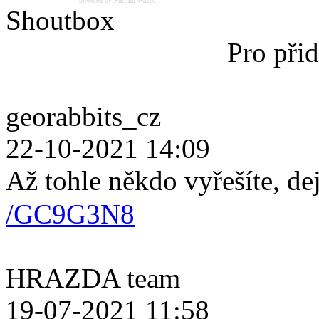
powered by
Surfing Waves
Shoutbox
Pro přid
georabbits_cz
22-10-2021 14:09
Až tohle někdo vyřešíte, de
/GC9G3N8
HRAZDA team
19-07-2021 11:58