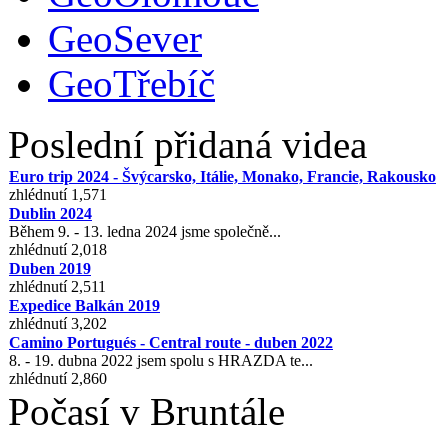
GeoSever
GeoTřebíč
Poslední přidaná videa
Euro trip 2024 - Švýcarsko, Itálie, Monako, Francie, Rakousko
zhlédnutí 1,571
Dublin 2024
Během 9. - 13. ledna 2024 jsme společně...
zhlédnutí 2,018
Duben 2019
zhlédnutí 2,511
Expedice Balkán 2019
zhlédnutí 3,202
Camino Portugués - Central route - duben 2022
8. - 19. dubna 2022 jsem spolu s HRAZDA te...
zhlédnutí 2,860
Počasí v Bruntále