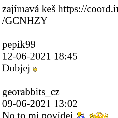
zajímavá keš https://coord.i
/GCNHZY
pepik99
12-06-2021 18:45
Dobjej
georabbits_cz
09-06-2021 13:02
No to mi povídej