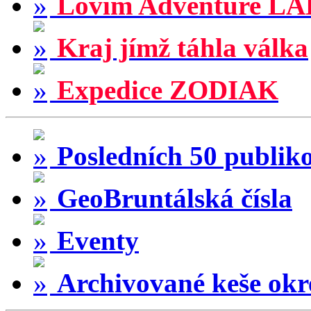
Lovím Adventure LA
Kraj jímž táhla válka
Expedice ZODIAK
Posledních 50 publik
GeoBruntálská čísla
Eventy
Archivované keše okr