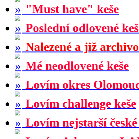
"Must have" keše
Poslední odlovené keš
Nalezené a již archiv
Mé neodlovené keše
Lovím okres Olomou
Lovím challenge keše
Lovím nejstarší české