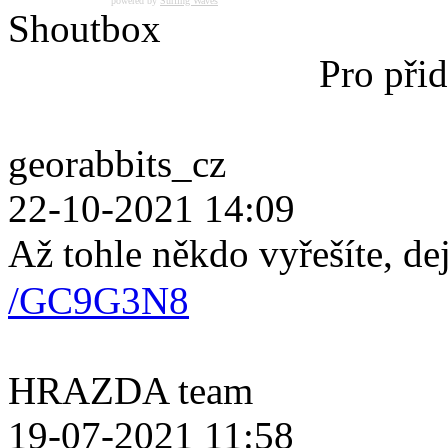
powered by
Surfing Waves
Shoutbox
Pro přid
georabbits_cz
22-10-2021 14:09
Až tohle někdo vyřešíte, de
/GC9G3N8
HRAZDA team
19-07-2021 11:58