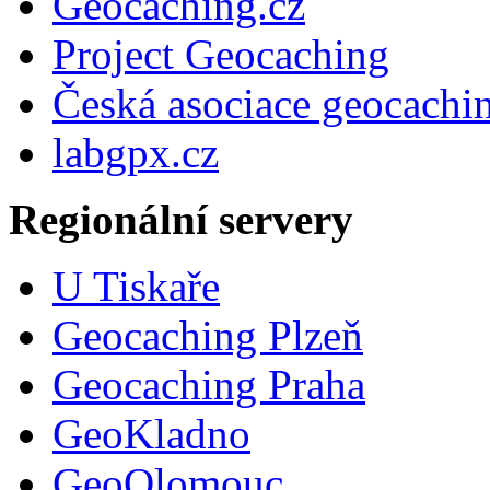
Geocaching.cz
Project Geocaching
Česká asociace geocachi
labgpx.cz
Regionální servery
U Tiskaře
Geocaching Plzeň
Geocaching Praha
GeoKladno
GeoOlomouc