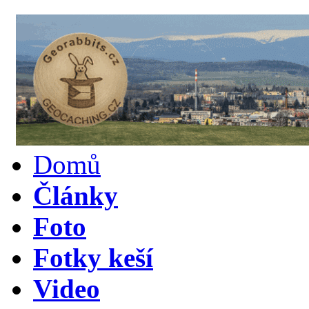
Domů
Články
Foto
Fotky keší
Video