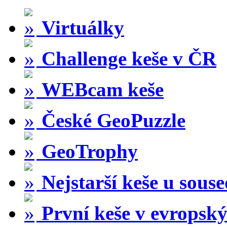
Virtuálky
Challenge keše v ČR
WEBcam keše
České GeoPuzzle
GeoTrophy
Nejstarší keše u sous
První keše v evropský