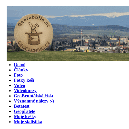
Domů
Články
Foto
Fotky keší
Video
Videokurzy
GeoBruntálská čísla
Významné nálezy :-)
Betatest
Geopřátelé
Moje kešky
Moje statistika