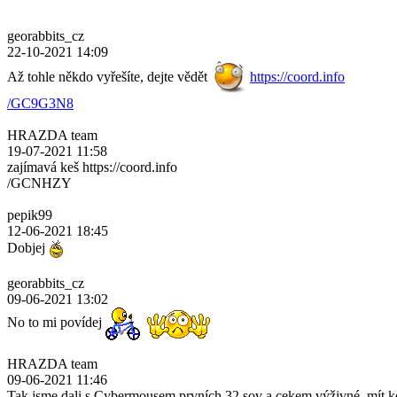
georabbits_cz
22-10-2021 14:09
Až tohle někdo vyřešíte, dejte vědět
https://coord.info
/GC9G3N8
HRAZDA team
19-07-2021 11:58
zajímavá keš https://coord.info
/GCNHZY
pepik99
12-06-2021 18:45
Dobjej
georabbits_cz
09-06-2021 13:02
No to mi povídej
HRAZDA team
09-06-2021 11:46
Tak jsme dali s Cybermousem prvních 32 sov a cekem výživné, mít k