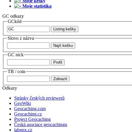
Moje kešky
Moje statistika
GC odkazy
GCkód
Slovo z názvu
GC nick
TB / coin
Odkazy
Stránky českých reviewerů
GeoWiki
Geocaching.com
Geocaching.cz
Project Geocaching
Česká asociace geocachingu
labgpx.cz