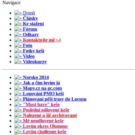
Navigace
Domů
Články
Ke stažení
Fórum
Odkazy
Kontaktujte mě ;-)
Foto
Fotky keší
Video
Videokurzy
Norsko 2014
Jak a čím lovím já
Mapy.cz na gc.com
Logování PMO keší
Plánovaní pěší trasy do Locusu
"Must have" keše
Poslední odlovené keše
Nalezené a již archivované
Mé neodlovené keše
Lovím okres Olomouc
Lovím challenge keše