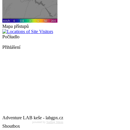
Mapa přístupů
Počítadlo
Přihlášení
Adventure LAB keše - labgpx.cz
powered by
Surfing Waves
Shoutbox