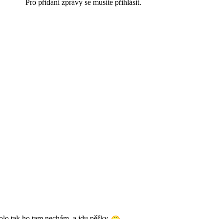
Pro přidání zprávy se musíte přihlásit.
olo tak ho tam nechám, a jdu pěšky