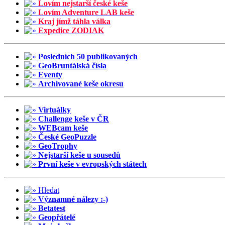
Lovím nejstarší české keše
Lovím Adventure LAB keše
Kraj jímž táhla válka
Expedice ZODIAK
Posledních 50 publikovaných
GeoBruntálská čísla
Eventy
Archivované keše okresu
Virtuálky
Challenge keše v ČR
WEBcam keše
České GeoPuzzle
GeoTrophy
Nejstarší keše u sousedů
První keše v evropských státech
Hledat
Významné nálezy :-)
Betatest
Geopřátelé