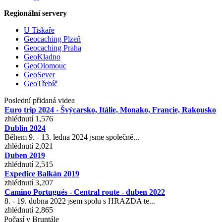
Regionální servery
U Tiskaře
Geocaching Plzeň
Geocaching Praha
GeoKladno
GeoOlomouc
GeoSever
GeoTřebíč
Poslední přidaná videa
Euro trip 2024 - Švýcarsko, Itálie, Monako, Francie, Rakousko
zhlédnutí 1,576
Dublin 2024
Během 9. - 13. ledna 2024 jsme společně...
zhlédnutí 2,021
Duben 2019
zhlédnutí 2,515
Expedice Balkán 2019
zhlédnutí 3,207
Camino Portugués - Central route - duben 2022
8. - 19. dubna 2022 jsem spolu s HRAZDA te...
zhlédnutí 2,865
Počasí v Bruntále