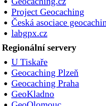
Geocaching.cz
Project Geocaching
Česká asociace geocachi
labgpx.cz
Regionální servery
U Tiskaře
Geocaching Plzeň
Geocaching Praha
GeoKladno
GeoOlomouc