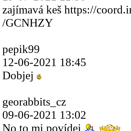
zajímavá keš https://coord.i
/GCNHZY
pepik99
12-06-2021 18:45
Dobjej
georabbits_cz
09-06-2021 13:02
No to mi povídej