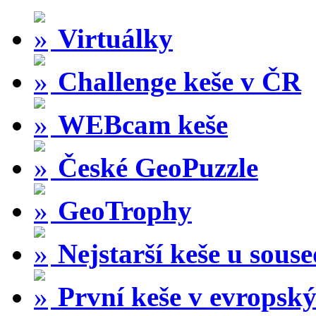
Virtuálky
Challenge keše v ČR
WEBcam keše
České GeoPuzzle
GeoTrophy
Nejstarší keše u sous
První keše v evropský