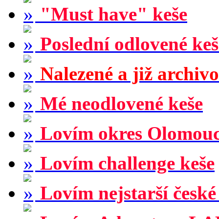
"Must have" keše
Poslední odlovené keš
Nalezené a již archiv
Mé neodlovené keše
Lovím okres Olomou
Lovím challenge keše
Lovím nejstarší české