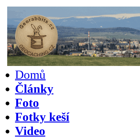
Domů
Články
Foto
Fotky keší
Video