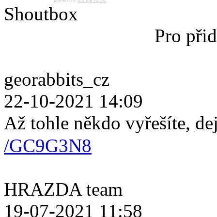
powered by
Surfing Waves
Shoutbox
Pro přid
georabbits_cz
22-10-2021 14:09
Až tohle někdo vyřešíte, de
/GC9G3N8
HRAZDA team
19-07-2021 11:58