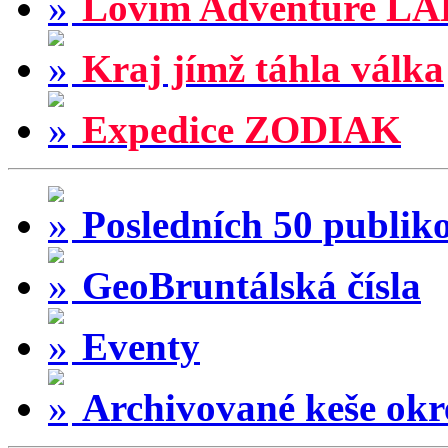
Lovím Adventure LA
Kraj jímž táhla válka
Expedice ZODIAK
Posledních 50 publik
GeoBruntálská čísla
Eventy
Archivované keše okr