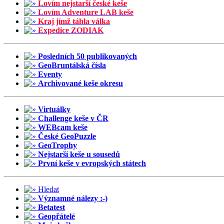
Lovím nejstarší české keše
Lovím Adventure LAB keše
Kraj jímž táhla válka
Expedice ZODIAK
Posledních 50 publikovaných
GeoBruntálská čísla
Eventy
Archivované keše okresu
Virtuálky
Challenge keše v ČR
WEBcam keše
České GeoPuzzle
GeoTrophy
Nejstarší keše u sousedů
První keše v evropských státech
Hledat
Významné nálezy :-)
Betatest
Geopřátelé