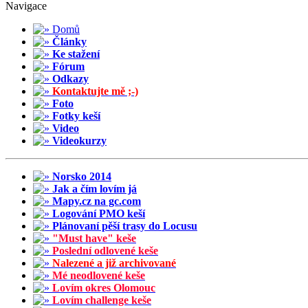
Navigace
Domů
Články
Ke stažení
Fórum
Odkazy
Kontaktujte mě ;-)
Foto
Fotky keší
Video
Videokurzy
Norsko 2014
Jak a čím lovím já
Mapy.cz na gc.com
Logování PMO keší
Plánovaní pěší trasy do Locusu
"Must have" keše
Poslední odlovené keše
Nalezené a již archivované
Mé neodlovené keše
Lovím okres Olomouc
Lovím challenge keše