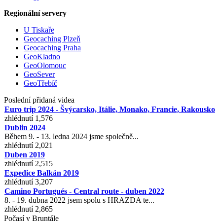
Regionální servery
U Tiskaře
Geocaching Plzeň
Geocaching Praha
GeoKladno
GeoOlomouc
GeoSever
GeoTřebíč
Poslední přidaná videa
Euro trip 2024 - Švýcarsko, Itálie, Monako, Francie, Rakousko
zhlédnutí 1,576
Dublin 2024
Během 9. - 13. ledna 2024 jsme společně...
zhlédnutí 2,021
Duben 2019
zhlédnutí 2,515
Expedice Balkán 2019
zhlédnutí 3,207
Camino Portugués - Central route - duben 2022
8. - 19. dubna 2022 jsem spolu s HRAZDA te...
zhlédnutí 2,865
Počasí v Bruntále