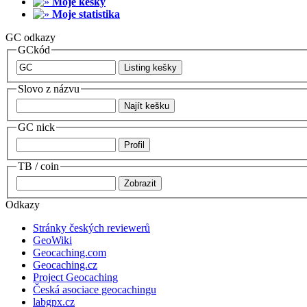
Moje kešky
Moje statistika
GC odkazy
GCkód
Slovo z názvu
GC nick
TB / coin
Odkazy
Stránky českých reviewerů
GeoWiki
Geocaching.com
Geocaching.cz
Project Geocaching
Česká asociace geocachingu
labgpx.cz