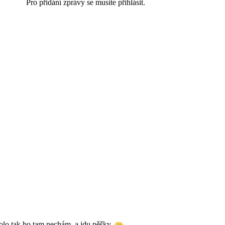
Pro přidání zprávy se musíte přihlásit.
olo tak ho tam nechám, a jdu pěšky