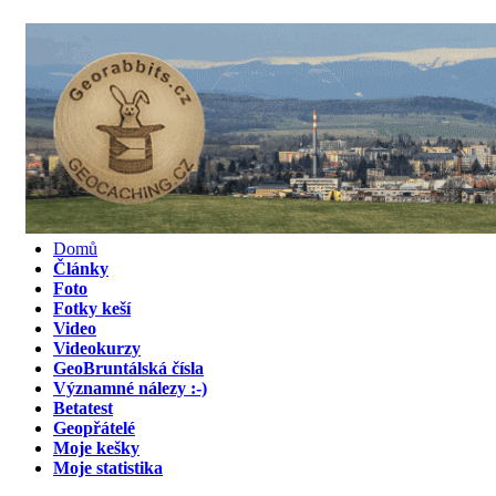
Domů
Články
Foto
Fotky keší
Video
Videokurzy
GeoBruntálská čísla
Významné nálezy :-)
Betatest
Geopřátelé
Moje kešky
Moje statistika