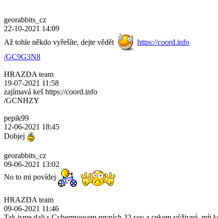
georabbits_cz
22-10-2021 14:09
Až tohle někdo vyřešíte, dejte vědět
https://coord.info
/GC9G3N8
HRAZDA team
19-07-2021 11:58
zajímavá keš https://coord.info
/GCNHZY
pepik99
12-06-2021 18:45
Dobjej
georabbits_cz
09-06-2021 13:02
No to mi povídej
HRAZDA team
09-06-2021 11:46
Tak jsme dali s Cybermousem prvních 32 sov a cekem výživné, mít k