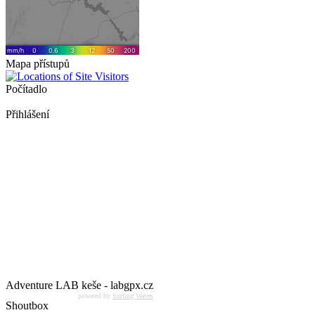
Mapa přístupů
Počítadlo
Přihlášení
Adventure LAB keše - labgpx.cz
powered by
Surfing Waves
Shoutbox