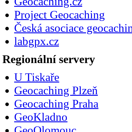
Geocaching.cz
Project Geocaching
Česká asociace geocachi
labgpx.cz
Regionální servery
U Tiskaře
Geocaching Plzeň
Geocaching Praha
GeoKladno
GeoOlomouc