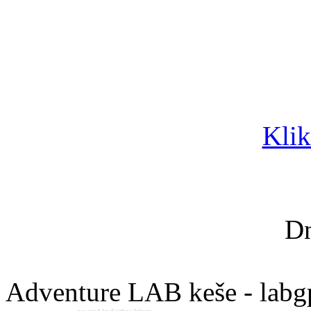
Klik
Dn
Adventure LAB keše - labg