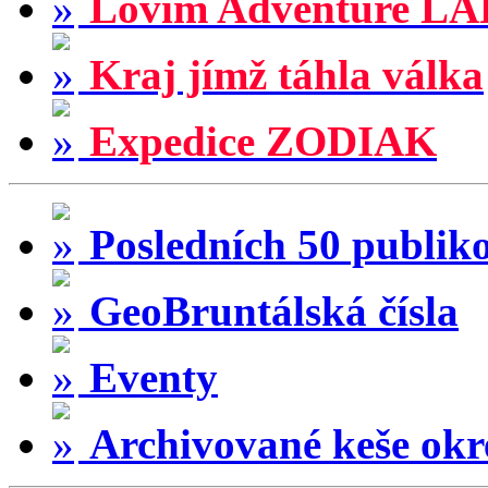
Lovím Adventure LA
Kraj jímž táhla válka
Expedice ZODIAK
Posledních 50 publik
GeoBruntálská čísla
Eventy
Archivované keše okr