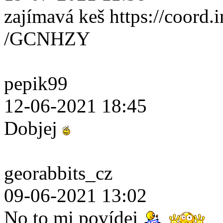
zajímavá keš https://coord.i
/GCNHZY
pepik99
12-06-2021 18:45
Dobjej
georabbits_cz
09-06-2021 13:02
No to mi povídej