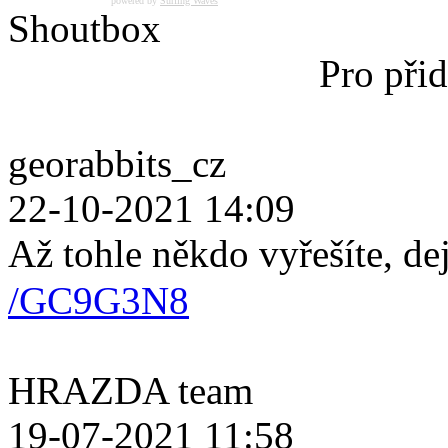
powered by
Surfing Waves
Shoutbox
Pro přid
georabbits_cz
22-10-2021 14:09
Až tohle někdo vyřešíte, de
/GC9G3N8
HRAZDA team
19-07-2021 11:58