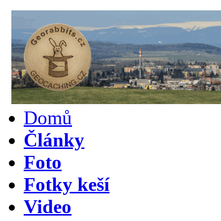
Domů
Články
Foto
Fotky keší
Video