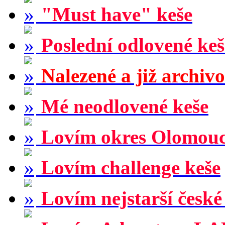
"Must have" keše
Poslední odlovené keš
Nalezené a již archiv
Mé neodlovené keše
Lovím okres Olomou
Lovím challenge keše
Lovím nejstarší české