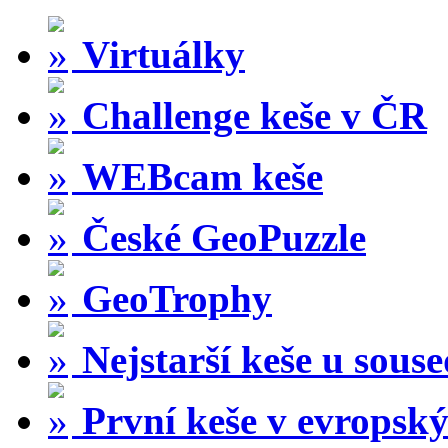
Virtuálky
Challenge keše v ČR
WEBcam keše
České GeoPuzzle
GeoTrophy
Nejstarší keše u sous
První keše v evropský