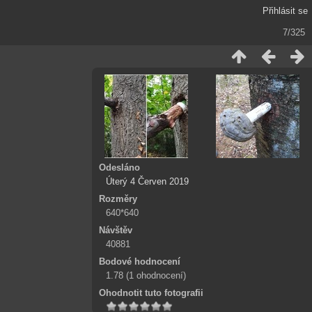
Přihlásit se
7/325
Odesláno
Úterý 4 Červen 2019
Rozměry
640*640
Návštěv
40881
Bodové hodnocení
1.78
(1 ohodnocení)
Ohodnotit tuto fotografii