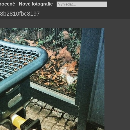
nocené
Nové fotografie
28b2810fbc8197