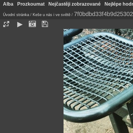
Alba
Prozkoumat
Nejčastěji zobrazované
Nejlépe hod
7f0bdbd33f4b9d2530
Úvodní stránka
/
Keše u nás i ve světě
/