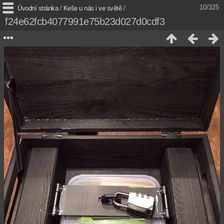
10/325
Úvodní stránka
/
Keše u nás i ve světě
/
f24e62fcb4077991e75b23d027d0cdf3