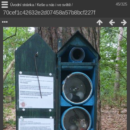
45/325
Úvodní stránka
/
Keše u nás i ve světě
/
70cef1c42632e2d07458a57b8bcf227f