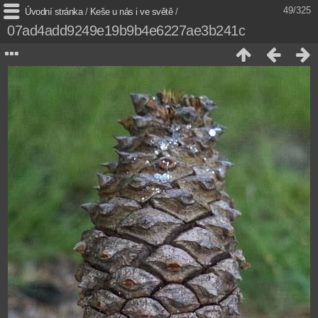
49/325
Úvodní stránka
/
Keše u nás i ve světě
/
07ad4add9249e19b9b4e6227ae3b241c