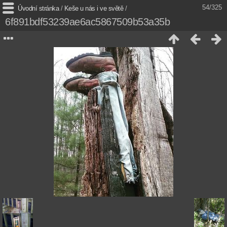
54/325
Úvodní stránka
/
Keše u nás i ve světě
/
6f891bdf53239ae6ac5867509b53a35b