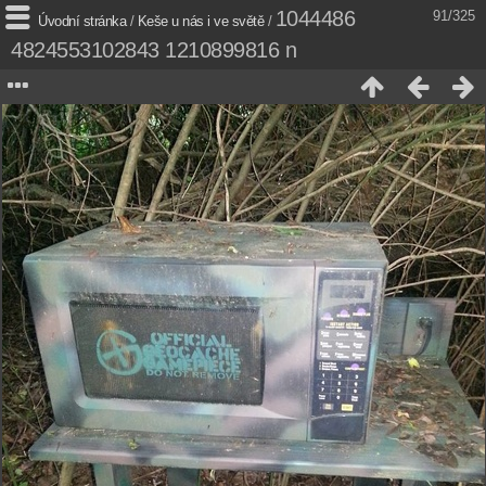
1044486
91/325
Úvodní stránka
/
Keše u nás i ve světě
/
4824553102843 1210899816 n