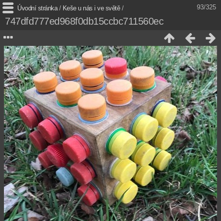
93/325
Úvodní stránka
/
Keše u nás i ve světě
/
747dfd777ed968f0db15ccbc711560ec