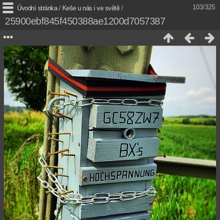
103/325
Úvodní stránka
/
Keše u nás i ve světě
/
25900ebf845f450388ae1200d7057387