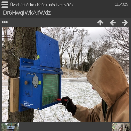
115/325
Úvodní stránka
/
Keše u nás i ve světě
/
Dr6HwqIWkAIfWdz