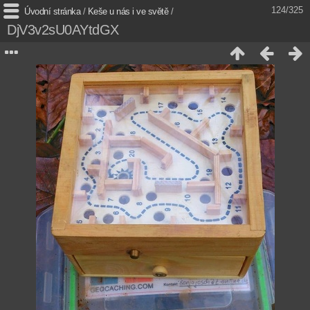
124/325
Úvodní stránka
/
Keše u nás i ve světě
/
DjV3v2sU0AYtdGX