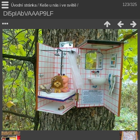
123/325
Úvodní stránka
/
Keše u nás i ve světě
/
Di5pIAbVAAAP9LF