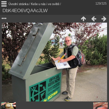
129/325
Úvodní stránka
/
Keše u nás i ve světě
/
DbK4EO6VQAAcJLW