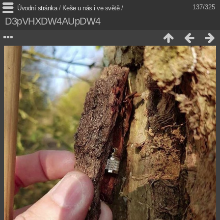
137/325
Úvodní stránka
/
Keše u nás i ve světě
/
D3pVHXDW4AUpDW4