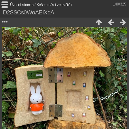
140/325
Úvodní stránka
/
Keše u nás i ve světě
/
D2SSCs0WoAEIXdA