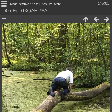
145/325
Úvodní stránka
/
Keše u nás i ve světě
/
D0mEpDJXQAERl8A