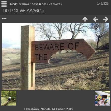
146/325
Úvodní stránka
/
Keše u nás i ve světě
/
D0ljPGLWsAA36Gq
Odesláno
Neděle 14 Duben 2019