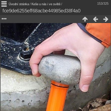
153/325
Úvodní stránka
/
Keše u nás i ve světě
/
fce9de6255eff68acbe44985ed38f4a0