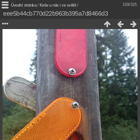
159/325
Úvodní stránka
/
Keše u nás i ve světě
/
eee5b44cb770d22b963b395a7d8466d3